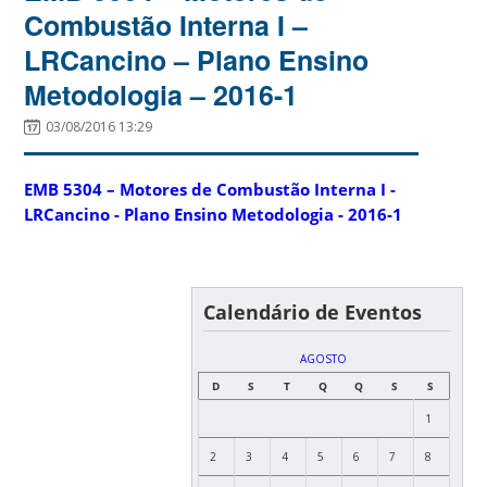
Combustão Interna I –
LRCancino – Plano Ensino
Metodologia – 2016-1
03/08/2016 13:29
EMB 5304 – Motores de Combustão Interna I -
LRCancino - Plano Ensino Metodologia - 2016-1
Calendário de Eventos
AGOSTO
D
S
T
Q
Q
S
S
1
2
3
4
5
6
7
8