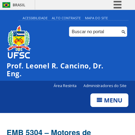
BRASIL
Simplifique!
ACESSIBILIDADE
ALTO CONTRASTE
MAPA DO SITE
Comunica BR
Participe
Acesso à informação
Legislação
Prof. Leonel R. Cancino, Dr.
Canais
Eng.
Área Restrita
Administradores do Site
MENU
EMB 5304 – Motores de