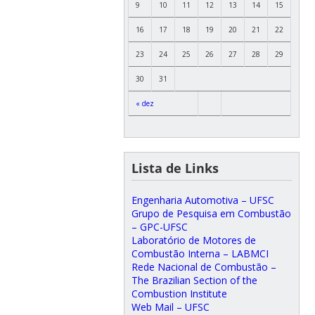
9
10
11
12
13
14
15
16
17
18
19
20
21
22
23
24
25
26
27
28
29
30
31
« dez
Lista de Links
Engenharia Automotiva – UFSC
Grupo de Pesquisa em Combustão
– GPC-UFSC
Laboratório de Motores de
Combustão Interna – LABMCI
Rede Nacional de Combustão –
The Brazilian Section of the
Combustion Institute
Web Mail – UFSC