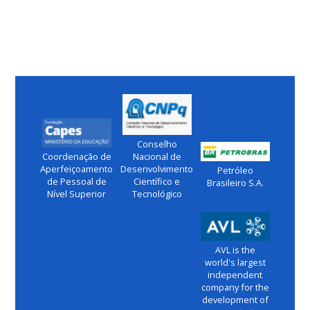
Conselho
Coordenação de
Nacional de
Aperfeiçoamento
Desenvolvimento
Petróleo
de Pessoal de
Científico e
Brasileiro S.A.
Nível Superior
Tecnológico
AVL is the
world's largest
independent
company for the
development of