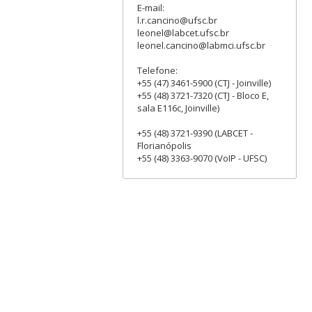
E-mail:
l.r.cancino@ufsc.br
leonel@labcet.ufsc.br
leonel.cancino@labmci.ufsc.br
Telefone:
+55 (47) 3461-5900 (CTJ - Joinville)
+55 (48) 3721-7320 (CTJ - Bloco E,
sala E116c, Joinville)
+55 (48) 3721-9390 (LABCET -
Florianópolis
+55 (48) 3363-9070 (VoIP - UFSC)