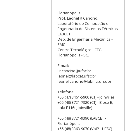
Florianópolis:
Prof. Leonel R Cancino.
Laboratório de Combustão e
Engenharia de Sistemas Térmicos -
LABCET
Dep. de Engenharia Mecânica -
EMC
Centro Tecnológico - CTC.
Florianópolis - SC.
E-mail:
l.r.cancino@ufsc.br
leonel@labcet.ufsc.br
leonel.cancino@labmci.ufsc.br
Telefone:
+55 (47) 3461-5900 (CTJ - Joinville)
+55 (48) 3721-7320 (CTJ - Bloco E,
sala E116c, Joinville)
+55 (48) 3721-9390 (LABCET -
Florianópolis
+55 (48) 3363-9070 (VoIP - UFSC)