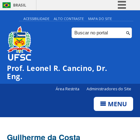
BRASIL
Simplifique!
ACESSIBILIDADE
ALTO CONTRASTE
MAPA DO SITE
Comunica BR
Participe
Acesso à informação
Legislação
Prof. Leonel R. Cancino, Dr.
Canais
Eng.
Área Restrita
Administradores do Site
MENU
Guilherme da Costa