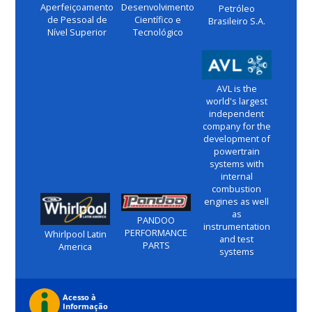
Aperfeiçoamento
Desenvolvimento
Petróleo
de Pessoal de
Científico e
Brasileiro S.A.
Nível Superior
Tecnológico
AVL is the
world's largest
independent
company for the
development of
powertrain
systems with
internal
combustion
engines as well
as
PANDOO
instrumentation
PERFORMANCE
Whirlpool Latin
and test
PARTS
America
systems