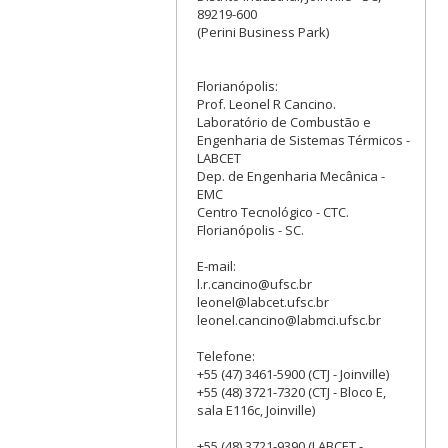
89219-600
(Perini Business Park)
Florianópolis:
Prof. Leonel R Cancino.
Laboratório de Combustão e
Engenharia de Sistemas Térmicos -
LABCET
Dep. de Engenharia Mecânica -
EMC
Centro Tecnológico - CTC.
Florianópolis - SC.
E-mail:
l.r.cancino@ufsc.br
leonel@labcet.ufsc.br
leonel.cancino@labmci.ufsc.br
Telefone:
+55 (47) 3461-5900 (CTJ - Joinville)
+55 (48) 3721-7320 (CTJ - Bloco E,
sala E116c, Joinville)
+55 (48) 3721-9390 (LABCET -