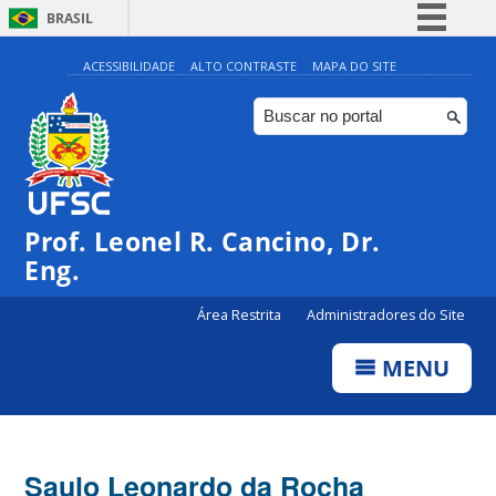
BRASIL
Simplifique!
ACESSIBILIDADE
ALTO CONTRASTE
MAPA DO SITE
Comunica BR
Participe
Acesso à informação
Legislação
Prof. Leonel R. Cancino, Dr.
Canais
Eng.
Área Restrita
Administradores do Site
MENU
Saulo Leonardo da Rocha