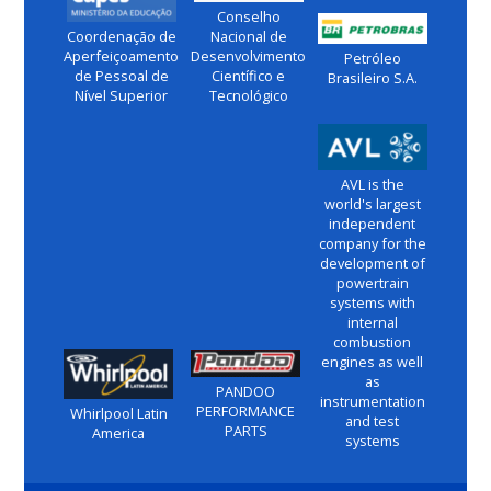
Conselho
Coordenação de
Nacional de
Aperfeiçoamento
Desenvolvimento
Petróleo
de Pessoal de
Científico e
Brasileiro S.A.
Nível Superior
Tecnológico
AVL is the
world's largest
independent
company for the
development of
powertrain
systems with
internal
combustion
engines as well
as
PANDOO
instrumentation
PERFORMANCE
Whirlpool Latin
and test
PARTS
America
systems