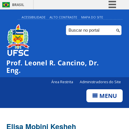
BRASIL
Simplifique!
ACESSIBILIDADE
ALTO CONTRASTE
MAPA DO SITE
Comunica BR
Participe
Acesso à informação
Legislação
Prof. Leonel R. Cancino, Dr.
Canais
Eng.
Área Restrita
Administradores do Site
MENU
Elisa Mobini Kesheh