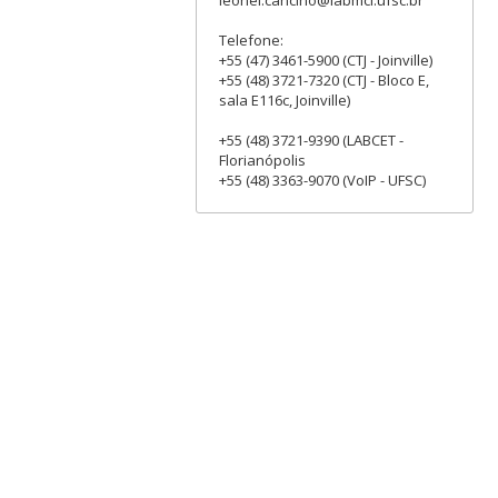
leonel.cancino@labmci.ufsc.br
Telefone:
+55 (47) 3461-5900 (CTJ - Joinville)
+55 (48) 3721-7320 (CTJ - Bloco E,
sala E116c, Joinville)
+55 (48) 3721-9390 (LABCET -
Florianópolis
+55 (48) 3363-9070 (VoIP - UFSC)