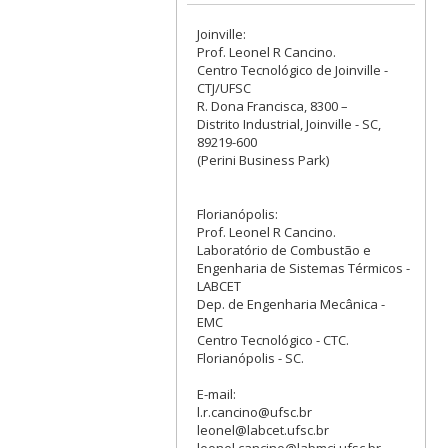
Joinville:
Prof. Leonel R Cancino.
Centro Tecnológico de Joinville -
CTJ/UFSC
R. Dona Francisca, 8300 –
Distrito Industrial, Joinville - SC,
89219-600
(Perini Business Park)
Florianópolis:
Prof. Leonel R Cancino.
Laboratório de Combustão e
Engenharia de Sistemas Térmicos -
LABCET
Dep. de Engenharia Mecânica -
EMC
Centro Tecnológico - CTC.
Florianópolis - SC.
E-mail:
l.r.cancino@ufsc.br
leonel@labcet.ufsc.br