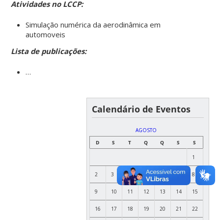
Atividades no LCCP:
Simulação numérica da aerodinâmica em
automoveis
Lista de publicações:
…
Calendário de Eventos
AGOSTO
D
S
T
Q
Q
S
S
1
2
3
4
5
6
7
8
9
10
11
12
13
14
15
16
17
18
19
20
21
22