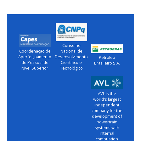
Conselho
Coordenação de
Nacional de
Aperfeiçoamento
Desenvolvimento
Petróleo
de Pessoal de
Científico e
Brasileiro S.A.
Nível Superior
Tecnológico
AVL is the
world's largest
independent
company for the
development of
powertrain
systems with
internal
combustion