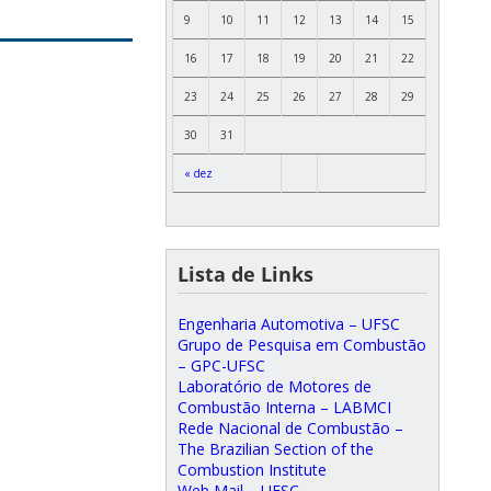
9
10
11
12
13
14
15
16
17
18
19
20
21
22
23
24
25
26
27
28
29
30
31
« dez
Lista de Links
Engenharia Automotiva – UFSC
Grupo de Pesquisa em Combustão
– GPC-UFSC
Laboratório de Motores de
Combustão Interna – LABMCI
Rede Nacional de Combustão –
The Brazilian Section of the
Combustion Institute
Web Mail – UFSC