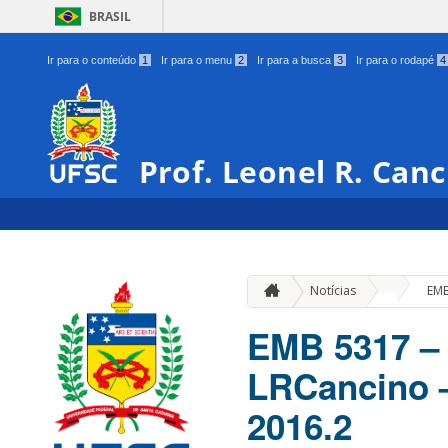
BRASIL
Ir para o conteúdo
1
Ir para o menu
2
Ir para a busca
3
Ir para o rodapé
4
Prof. Leonel R. Canc
»
Notícias
EMB
EMB 5317 – 
LRCancino –
2016.2