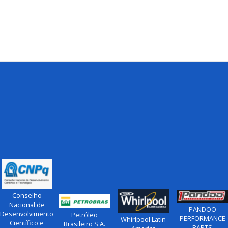
Conselho
Nacional de
PANDOO
Desenvolvimento
Petróleo
PERFORMANCE
Whirlpool Latin
Científico e
Brasileiro S.A.
PARTS