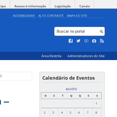
cipe
Acesso à informação
Legislação
Canais
ACESSIBILIDADE
ALTO CONTRASTE
MAPA DO SITE
Área Restrita
Administradores do Site
.2
Calendário de Eventos
AGOSTO
D
S
T
Q
Q
S
S
 –
1
2
3
4
5
6
7
8