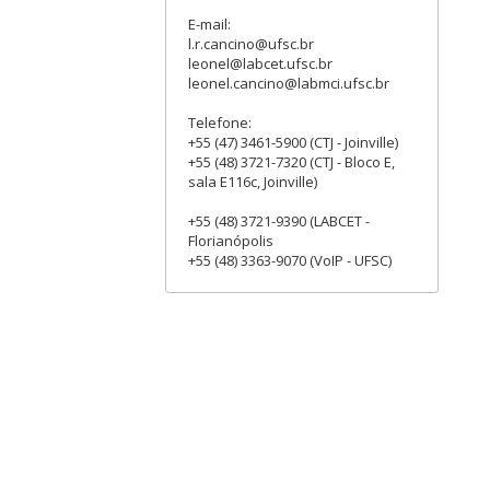
E-mail:
l.r.cancino@ufsc.br
leonel@labcet.ufsc.br
leonel.cancino@labmci.ufsc.br
Telefone:
+55 (47) 3461-5900 (CTJ - Joinville)
+55 (48) 3721-7320 (CTJ - Bloco E,
sala E116c, Joinville)
+55 (48) 3721-9390 (LABCET -
Florianópolis
+55 (48) 3363-9070 (VoIP - UFSC)